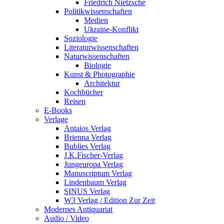
Friedrich Nietzsche
Politikwissenschaften
Medien
Ukraine-Konflikt
Soziologie
Literaturwissenschaften
Naturwissenschaften
Biologie
Kunst & Photographie
Architektur
Kochbücher
Reisen
E-Books
Verlage
Antaios Verlag
Brienna Verlag
Bublies Verlag
J.K.Fischer-Verlag
Jungeuropa Verlag
Manuscriptum Verlag
Lindenbaum Verlag
SINUS Verlag
W3 Verlag / Edition Zur Zeit
Modernes Antiquariat
Audio / Video