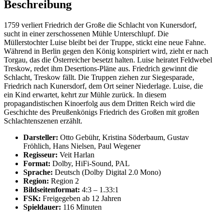
Beschreibung
1759 verliert Friedrich der Große die Schlacht von Kunersdorf,
sucht in einer zerschossenen Mühle Unterschlupf. Die
Müllerstochter Luise bleibt bei der Truppe, stickt eine neue Fahne.
Während in Berlin gegen den König konspiriert wird, zieht er nach
Torgau, das die Österreicher besetzt halten. Luise heiratet Feldwebel
Treskow, redet ihm Desertions-Pläne aus. Friedrich gewinnt die
Schlacht, Treskow fällt. Die Truppen ziehen zur Siegesparade,
Friedrich nach Kunersdorf, dem Ort seiner Niederlage. Luise, die
ein Kind erwartet, kehrt zur Mühle zurück. In diesem
propagandistischen Kinoerfolg aus dem Dritten Reich wird die
Geschichte des Preußenkönigs Friedrich des Großen mit großen
Schlachtenszenen erzählt.
Darsteller:
Otto Gebühr, Kristina Söderbaum, Gustav
Fröhlich, Hans Nielsen, Paul Wegener
Regisseur:
Veit Harlan
Format:
Dolby, HiFi-Sound, PAL
Sprache:
Deutsch (Dolby Digital 2.0 Mono)
Region:
Region 2
Bildseitenformat:
4:3 – 1.33:1
FSK:
Freigegeben ab 12 Jahren
Spieldauer:
116 Minuten