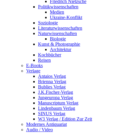
Friedrich Nietzsche
Politikwissenschaften
Medien
Ukraine-Konflikt
Soziologie
Literaturwissenschaften
Naturwissenschaften
Biologie
Kunst & Photographie
Architektur
Kochbücher
Reisen
E-Books
Verlage
Antaios Verlag
Brienna Verlag
Bublies Verlag
J.K.Fischer-Verlag
Jungeuropa Verlag
Manuscriptum Verlag
Lindenbaum Verlag
SINUS Verlag
W3 Verlag / Edition Zur Zeit
Modernes Antiquariat
Audio / Video