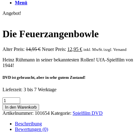
Menü
Angebot!
Die Feuerzangenbowle
Alter Preis:
14,95
€
Neuer Preis:
12,95
€
inkl. MwSt./zzgl. Versand
Heinz Rühmann in seiner bekanntesten Rollen! UfA-Spielfilm von
1944!
DVD ist gebraucht, aber in sehr gutem Zustand!
Lieferzeit:
3 bis 7 Werktage
Die
Feuerzangenbowle
In den Warenkorb
Menge
Artikelnummer:
101654
Kategorie:
Spielfilm DVD
Beschreibung
Bewertungen (0)