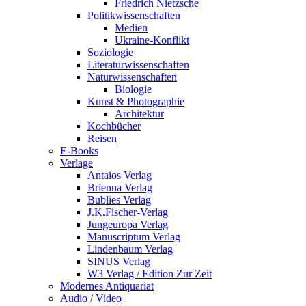
Friedrich Nietzsche
Politikwissenschaften
Medien
Ukraine-Konflikt
Soziologie
Literaturwissenschaften
Naturwissenschaften
Biologie
Kunst & Photographie
Architektur
Kochbücher
Reisen
E-Books
Verlage
Antaios Verlag
Brienna Verlag
Bublies Verlag
J.K.Fischer-Verlag
Jungeuropa Verlag
Manuscriptum Verlag
Lindenbaum Verlag
SINUS Verlag
W3 Verlag / Edition Zur Zeit
Modernes Antiquariat
Audio / Video