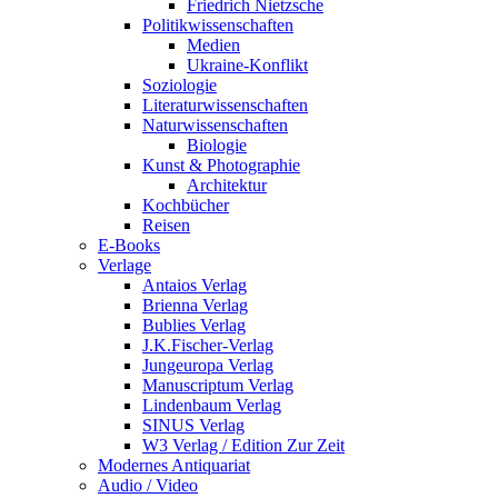
Friedrich Nietzsche
Politikwissenschaften
Medien
Ukraine-Konflikt
Soziologie
Literaturwissenschaften
Naturwissenschaften
Biologie
Kunst & Photographie
Architektur
Kochbücher
Reisen
E-Books
Verlage
Antaios Verlag
Brienna Verlag
Bublies Verlag
J.K.Fischer-Verlag
Jungeuropa Verlag
Manuscriptum Verlag
Lindenbaum Verlag
SINUS Verlag
W3 Verlag / Edition Zur Zeit
Modernes Antiquariat
Audio / Video