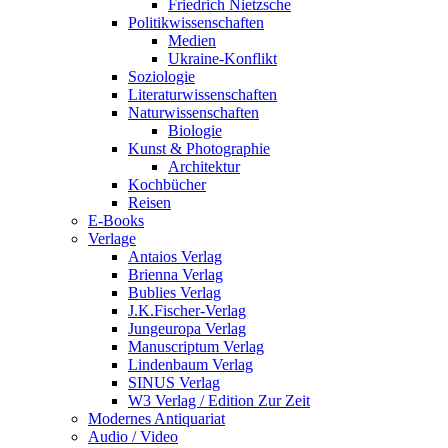
Friedrich Nietzsche
Politikwissenschaften
Medien
Ukraine-Konflikt
Soziologie
Literaturwissenschaften
Naturwissenschaften
Biologie
Kunst & Photographie
Architektur
Kochbücher
Reisen
E-Books
Verlage
Antaios Verlag
Brienna Verlag
Bublies Verlag
J.K.Fischer-Verlag
Jungeuropa Verlag
Manuscriptum Verlag
Lindenbaum Verlag
SINUS Verlag
W3 Verlag / Edition Zur Zeit
Modernes Antiquariat
Audio / Video