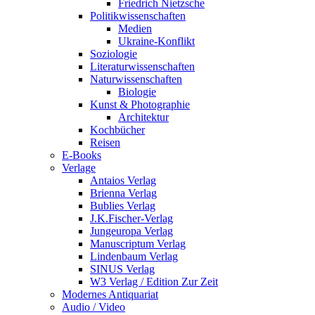
Friedrich Nietzsche
Politikwissenschaften
Medien
Ukraine-Konflikt
Soziologie
Literaturwissenschaften
Naturwissenschaften
Biologie
Kunst & Photographie
Architektur
Kochbücher
Reisen
E-Books
Verlage
Antaios Verlag
Brienna Verlag
Bublies Verlag
J.K.Fischer-Verlag
Jungeuropa Verlag
Manuscriptum Verlag
Lindenbaum Verlag
SINUS Verlag
W3 Verlag / Edition Zur Zeit
Modernes Antiquariat
Audio / Video