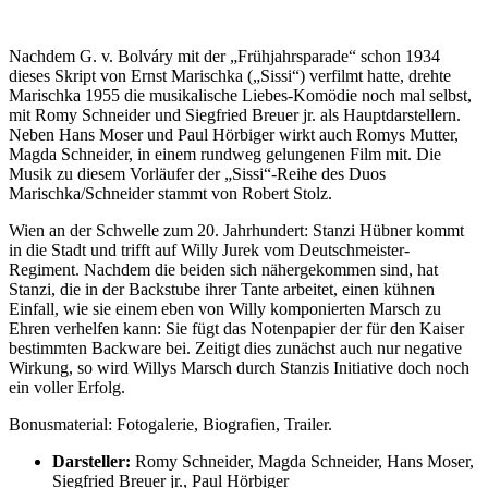
Nachdem G. v. Bolváry mit der „Frühjahrsparade“ schon 1934
dieses Skript von Ernst Marischka („Sissi“) verfilmt hatte, drehte
Marischka 1955 die musikalische Liebes-Komödie noch mal selbst,
mit Romy Schneider und Siegfried Breuer jr. als Hauptdarstellern.
Neben Hans Moser und Paul Hörbiger wirkt auch Romys Mutter,
Magda Schneider, in einem rundweg gelungenen Film mit. Die
Musik zu diesem Vorläufer der „Sissi“-Reihe des Duos
Marischka/Schneider stammt von Robert Stolz.
Wien an der Schwelle zum 20. Jahrhundert: Stanzi Hübner kommt
in die Stadt und trifft auf Willy Jurek vom Deutschmeister-
Regiment. Nachdem die beiden sich nähergekommen sind, hat
Stanzi, die in der Backstube ihrer Tante arbeitet, einen kühnen
Einfall, wie sie einem eben von Willy komponierten Marsch zu
Ehren verhelfen kann: Sie fügt das Notenpapier der für den Kaiser
bestimmten Backware bei. Zeitigt dies zunächst auch nur negative
Wirkung, so wird Willys Marsch durch Stanzis Initiative doch noch
ein voller Erfolg.
Bonusmaterial: Fotogalerie, Biografien, Trailer.
Darsteller:
Romy Schneider, Magda Schneider, Hans Moser,
Siegfried Breuer jr., Paul Hörbiger