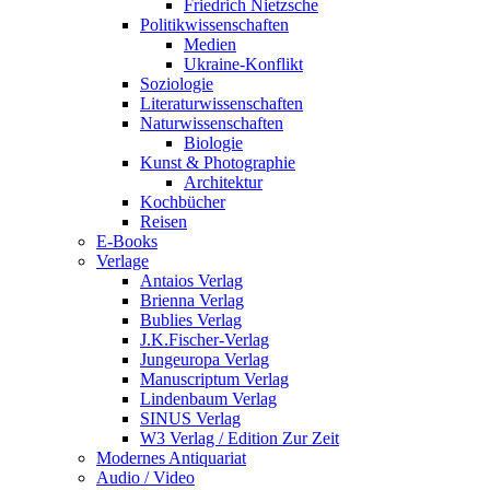
Friedrich Nietzsche
Politikwissenschaften
Medien
Ukraine-Konflikt
Soziologie
Literaturwissenschaften
Naturwissenschaften
Biologie
Kunst & Photographie
Architektur
Kochbücher
Reisen
E-Books
Verlage
Antaios Verlag
Brienna Verlag
Bublies Verlag
J.K.Fischer-Verlag
Jungeuropa Verlag
Manuscriptum Verlag
Lindenbaum Verlag
SINUS Verlag
W3 Verlag / Edition Zur Zeit
Modernes Antiquariat
Audio / Video