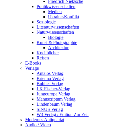
Friedrich Nietzsche
Politikwissenschaften
Medien
Ukraine-Konflikt
Soziologie
Literaturwissenschaften
Naturwissenschaften
Biologie
Kunst & Photographie
Architektur
Kochbücher
Reisen
E-Books
Verlage
Antaios Verlag
Brienna Verlag
Bublies Verlag
J.K.Fischer-Verlag
Jungeuropa Verlag
Manuscriptum Verlag
Lindenbaum Verlag
SINUS Verlag
W3 Verlag / Edition Zur Zeit
Modernes Antiquariat
Audio / Video