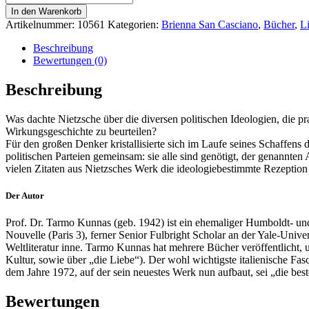
als
In den Warenkorb
Prostitution
Artikelnummer:
10561
Kategorien:
Brienna San Casciano
,
Bücher
,
Li
des
Geistes
Beschreibung
Menge
Bewertungen (0)
Beschreibung
Was dachte Nietzsche über die diversen politischen Ideologien, die pra
Wirkungsgeschichte zu beurteilen?
Für den großen Denker kristallisierte sich im Laufe seines Schaffens d
politischen Parteien gemeinsam: sie alle sind genötigt, der genannt
vielen Zitaten aus Nietzsches Werk die ideologiebestimmte Rezeption 
Der Autor
Prof. Dr. Tarmo Kunnas
(geb. 1942) ist ein ehemaliger Humboldt- u
Nouvelle (Paris 3), ferner Senior Fulbright Scholar an der Yale-Univer
Weltliteratur inne. Tarmo Kunnas hat mehrere Bücher veröffentlicht, u
Kultur, sowie über „die Liebe“). Der wohl wichtigste italienische Fa
dem Jahre 1972, auf der sein neuestes Werk nun aufbaut, sei „die best
Bewertungen