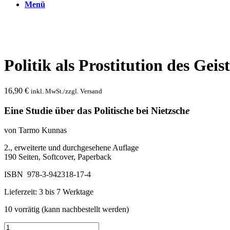
Menü
Politik als Prostitution des Geis
16,90
€
inkl. MwSt./zzgl. Versand
Eine Studie über das Politische bei Nietzsch
e
von Tarmo Kunnas
2., erweiterte und durchgesehene Auflage
190 Seiten, Softcover, Paperback
ISBN 978-3-942318-17-4
Lieferzeit:
3 bis 7 Werktage
10 vorrätig (kann nachbestellt werden)
Politik