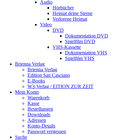
Audio
Hörbücher
Heimat deine Sterne
Verlorene Heimat
Video
DVD
Dokumentation DVD
Spielfilm DVD
VHS-Kassette
Dokumentation VHS
Spielfilm VHS
Brienna Verlag
Brienna Verlag
Edition San Casciano
E-Books
W3-Verlag / EITION ZUR ZEIT
Mein Konto
Warenkorb
Kasse
Bestellungen
Downloads
Adressen
Konto-Details
Passwort vergessen
Suche