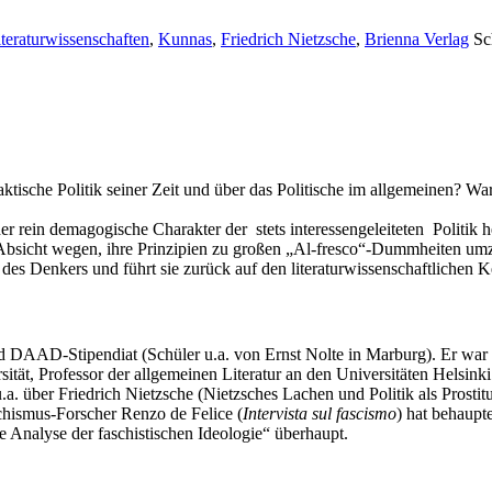
teraturwissenschaften
,
Kunnas
,
Friedrich Nietzsche
,
Brienna Verlag
Sc
ktische Politik seiner Zeit und über das Politische im allgemeinen? War
er rein demagogische Charakter der ­ stets interessengeleiteten ­ Politik
en Absicht wegen, ihre Prinzipien zu großen „Al-fresco“-Dummheiten u
des Denkers und führt sie zurück auf den literaturwissenschaftlichen K
nd DAAD-Stipendiat (Schüler u.a. von Ernst Nolte in Marburg). Er war
sität, Professor der allgemeinen Literatur an den Universitäten Helsinki
.a. über Friedrich Nietzsche (Nietzsches Lachen und Politik als Prostit
schismus-Forscher Renzo de Felice (
Intervista sul fascismo
) hat behaupt
e Analyse der faschistischen Ideologie“ überhaupt.