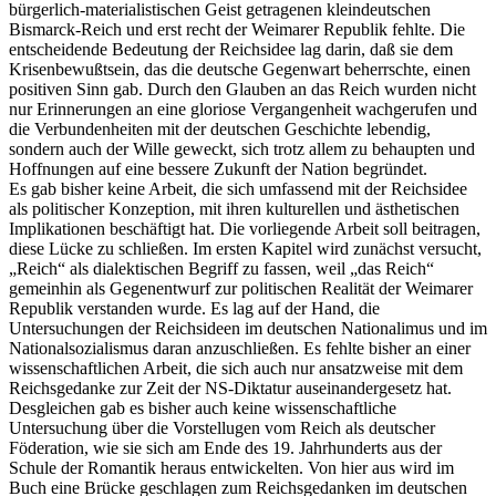
bürgerlich-materialistischen Geist getragenen kleindeutschen
Bismarck-Reich und erst recht der Weimarer Republik fehlte. Die
entscheidende Bedeutung der Reichsidee lag darin, daß sie dem
Krisenbewußtsein, das die deutsche Gegenwart beherrschte, einen
positiven Sinn gab. Durch den Glauben an das Reich wurden nicht
nur Erinnerungen an eine gloriose Vergangenheit wachgerufen und
die Verbundenheiten mit der deutschen Geschichte lebendig,
sondern auch der Wille geweckt, sich trotz allem zu behaupten und
Hoffnungen auf eine bessere Zukunft der Nation begründet.
Es gab bisher keine Arbeit, die sich umfassend mit der Reichsidee
als politischer Konzeption, mit ihren kulturellen und ästhetischen
Implikationen beschäftigt hat. Die vorliegende Arbeit soll beitragen,
diese Lücke zu schließen. Im ersten Kapitel wird zunächst versucht,
„Reich“ als dialektischen Begriff zu fassen, weil „das Reich“
gemeinhin als Gegenentwurf zur politischen Realität der Weimarer
Republik verstanden wurde. Es lag auf der Hand, die
Untersuchungen der Reichsideen im deutschen Nationalimus und im
Nationalsozialismus daran anzuschließen. Es fehlte bisher an einer
wissenschaftlichen Arbeit, die sich auch nur ansatzweise mit dem
Reichsgedanke zur Zeit der NS-Diktatur auseinandergesetz hat.
Desgleichen gab es bisher auch keine wissenschaftliche
Untersuchung über die Vorstellugen vom Reich als deutscher
Föderation, wie sie sich am Ende des 19. Jahrhunderts aus der
Schule der Romantik heraus entwickelten. Von hier aus wird im
Buch eine Brücke geschlagen zum Reichsgedanken im deutschen