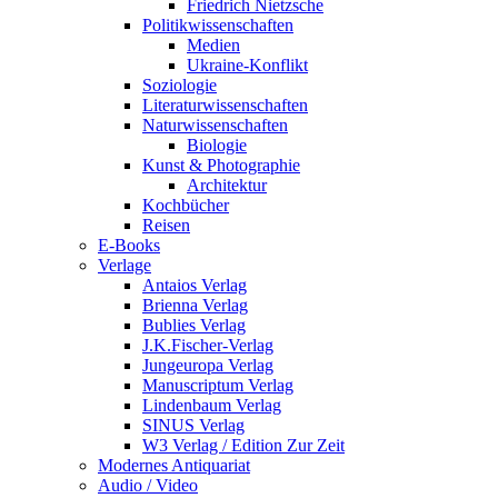
Friedrich Nietzsche
Politikwissenschaften
Medien
Ukraine-Konflikt
Soziologie
Literaturwissenschaften
Naturwissenschaften
Biologie
Kunst & Photographie
Architektur
Kochbücher
Reisen
E-Books
Verlage
Antaios Verlag
Brienna Verlag
Bublies Verlag
J.K.Fischer-Verlag
Jungeuropa Verlag
Manuscriptum Verlag
Lindenbaum Verlag
SINUS Verlag
W3 Verlag / Edition Zur Zeit
Modernes Antiquariat
Audio / Video