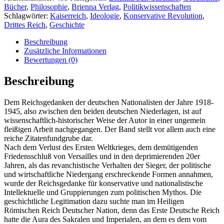
Bücher
,
Philosophie
,
Brienna Verlag
,
Politikwissenschaften
Schlagwörter:
Kaiserreich
,
Ideologie
,
Konservative Revolution
,
Drittes Reich
,
Geschichte
Beschreibung
Zusätzliche Informationen
Bewertungen (0)
Beschreibung
Dem Reichsgedanken der deutschen Nationalisten der Jahre 1918-
1945, also zwischen den beiden deutschen Niederlagen, ist auf
wissenschaftlich-historischer Weise der Autor in einer ungemein
fleißigen Arbeit nachgegangen. Der Band stellt vor allem auch eine
reiche Zitatenfundgrube dar.
Nach dem Verlust des Ersten Weltkrieges, dem demütigenden
Friedensschluß von Versailles und in den deprimierenden 20er
Jahren, als das revanchistische Verhalten der Sieger, der politische
und wirtschaftliche Niedergang erschreckende Formen annahmen,
wurde der Reichsgedanke für konservative und nationalistische
Intellektuelle und Gruppierungen zum politischen Mythos. Die
geschichtliche Legitimation dazu suchte man im Heiligen
Römischen Reich Deutscher Nation, denn das Erste Deutsche Reich
hatte die Aura des Sakralen und Imperialen, an dem es dem vom